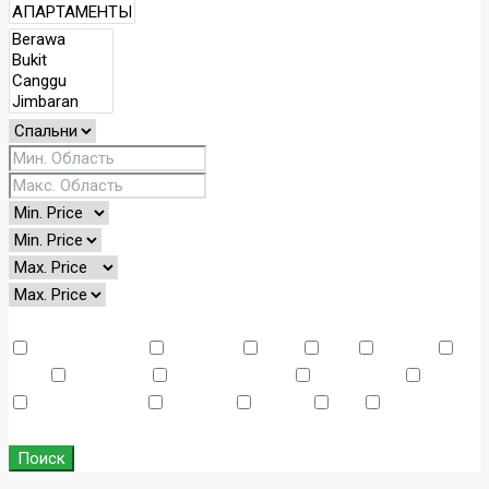
Other Features
Air Conditioning
Barbeque
Dryer
Gym
Laundry
Lawn
Microwave
Outdoor Shower
Refrigerator
Sauna
Swimming Pool
TV Cable
Washer
WiFi
Window
Coverings
Поиск