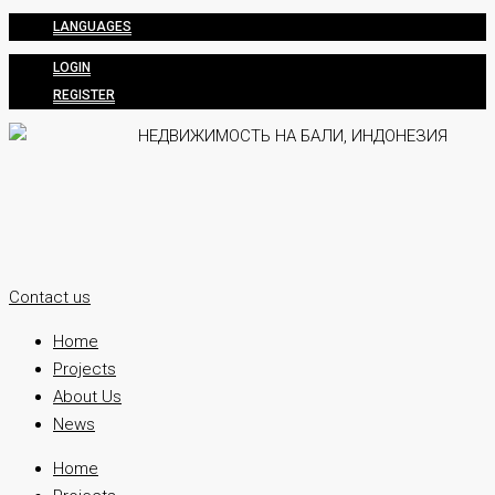
LANGUAGES
LOGIN
REGISTER
Contact us
Home
Projects
About Us
News
Home