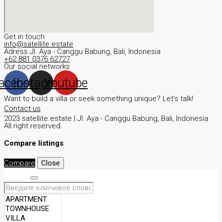
Get in touch
info@satellite.estate
Adress JI. Aya - Canggu Babung, Bali, Indonesia
+62 881 0376 62727
Our social networks
acebook
Instagram
Youtube
Want to build a villa or seek something unique? Let’s talk!
Contact us
2023 satellite.estate | JI. Aya - Canggu Babung, Bali, Indonesia
All right reserved.
Compare listings
Compare
Close
Search