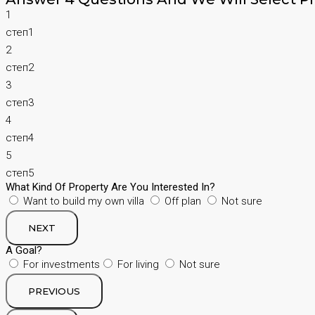
1
степ1
2
степ2
3
степ3
4
степ4
5
степ5
What Kind Of Property Are You Interested In?
Want to build my own villa
Off plan
Not sure
NEXT
A Goal?
For investments
For living
Not sure
PREVIOUS