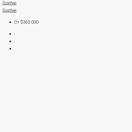
Sophie
Sophie
От $365.000