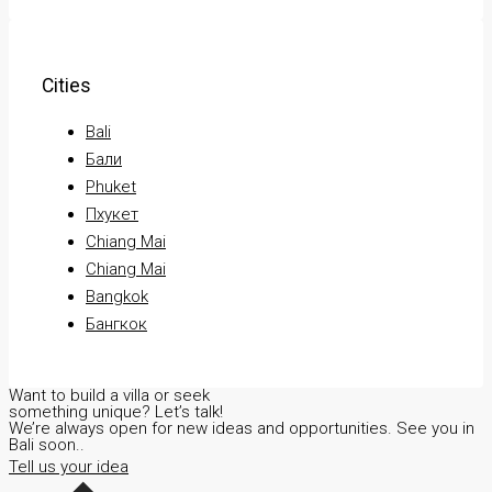
Cities
Bali
Бали
Phuket
Пхукет
Chiang Mai
Chiang Mai
Bangkok
Бангкок
Want to build a villa or seek
something unique? Let’s talk!
We’re always open for new ideas and opportunities. See you in
Bali soon..
Tell us your idea